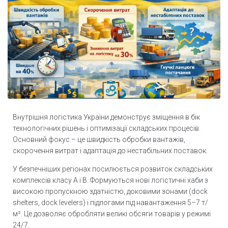
Внутрішня логістика України демонструє зміщення в бік
технологічних рішень і оптимізації складських процесів.
Основний фокус – це швидкість обробки вантажів,
скорочення витрат і адаптація до нестабільних поставок.
У безпечніших регіонах посилюється розвиток складських
комплексів класу A і B. Формуються нові логістичні хаби з
високою пропускною здатністю, доковими зонами (dock
shelters, dock levelers) і підлогами під навантаження 5–7 т/
м². Це дозволяє обробляти великі обсяги товарів у режимі
24/7.