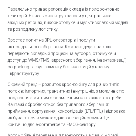
Паралельно триває релокація складів із прифронтових
територій. Бізнес концентрує запаси у центральних і
західних регіонах, використовуючи мультискладські моделі
та розподілену логістику.
Зростає попит на 3PL-операторів і послуги
відповідального зберігання. Компанії дедалі частіше
передають складські процеси на аутсорс, отримуючи
доступ до WMS/TMS, адресного зберігання, інвентаризації,
co-packing та фулфілменту без інвестицій у власну
інфраструктуру.
Окремий тренд – розвиток крос-докінгу для різних типів
потоків: імпортних, транзитних і внутрішніх, з можливістю
поєднання з митним оформленням вантажів за потреби.
Вантажі обробляються без тривалого зберігання:
приймання, сортування, консолідація (LTL/FTL) і відправка
відбуваються в межах однієї операційної зміни. Це
критично для e-commerce та FMCG-сектору.
Автомобільні перевезення переходять на гнучкі моделі