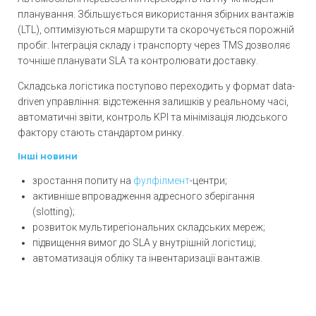
планування. Збільшується використання збірних вантажів
(LTL), оптимізуються маршрути та скорочується порожній
пробіг. Інтеграція складу і транспорту через TMS дозволяє
точніше планувати SLA та контролювати доставку.
Складська логістика поступово переходить у формат data-
driven управління: відстеження залишків у реальному часі,
автоматичні звіти, контроль KPI та мінімізація людського
фактору стають стандартом ринку.
Інші новини
зростання попиту на
фулфілмент
-центри;
активніше впровадження адресного зберігання
(slotting);
розвиток мультирегіональних складських мереж;
підвищення вимог до SLA у внутрішній логістиці;
автоматизація обліку та інвентаризації вантажів.