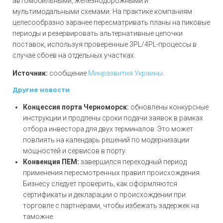
автомобильными, железнодорожными и
мультимодальными схемами. На практике компаниям
целесообразно заранее пересматривать планы на пиковые
периоды и резервировать альтернативные цепочки
поставок, используя проверенные 3PL/4PL-процессы в
случае сбоев на отдельных участках.
Источник:
сообщение
Минразвития Украины
.
Другие новости
Концессия порта Черноморск:
обновлены конкурсные
инструкции и продлены сроки подачи заявок в рамках
отбора инвестора для двух терминалов. Это может
повлиять на календарь решений по модернизации
мощностей и сервисов в порту.
Конвенция ПЕM:
завершился переходный период
применения пересмотренных правил происхождения.
Бизнесу следует проверить, как оформляются
сертификаты и декларации о происхождении при
торговле с партнёрами, чтобы избежать задержек на
таможне.